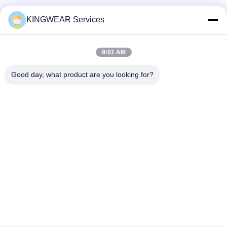
সোশ্যাল মিডিয়া
KINGWEAR Services
9:01 AM
দ্রুত যোগাযোগ
Good day, what product are you looking for?
টেলিফোন
86-0755-2357-6886
ই-মেইল
services@king-world.cn
ঠিকানা
৪১ তলা, বিল্ডিং এ, লংহুয়া ডিজিটাল ইনোভেশন সেন্টার, মিন্টান রোড ৩২৮, শেনজেন নর্থ
রেলওয়ে স্টেশন কমিউনিটি, মিনজি স্ট্রিট, লংহুয়া জেলা, শেনজেন
গোপনীয়তা নীতি
|
সাইট ম্যাপ
চীন ভালো মানের নতুন স্মার্টওয়াচ 2025 সরবরাহকারী। কপিরাইট © 2024-2026