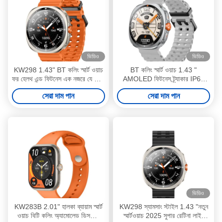
ভিডিও
ভিডিও
KW298 1.43" BT কলিং স্মার্ট ওয়াচ
BT কলিং স্মার্ট ওয়াচ 1.43 "
ফর হেলথ এন্ড ফিটনেস এক নজরে যে কোন
AMOLED ফিটনেস ট্র্যাকার IP68
আলোতে
জলরোধী
সেরা দাম পান
সেরা দাম পান
ভিডিও
KW283B 2.01" হালকা ব্যায়াম স্মার্ট
KW298 স্যামসাং স্টাইল 1.43 "নতুন
ওয়াচ বিটি কলিং অ্যামোলেড ডিসপ্লে
স্মার্টওয়াচ 2025 সুপার রেটিনা লাইট