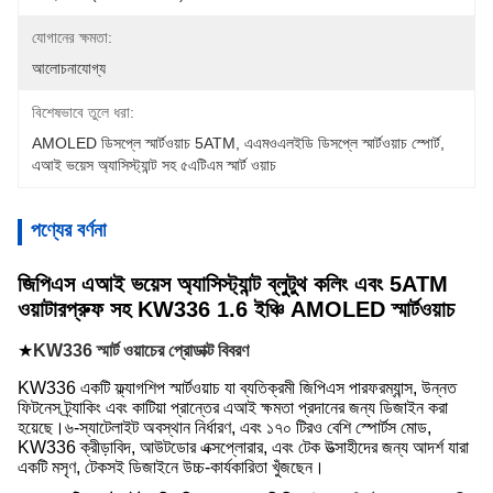
যোগানের ক্ষমতা:
আলোচনাযোগ্য
বিশেষভাবে তুলে ধরা:
AMOLED ডিসপ্লে স্মার্টওয়াচ 5ATM
, 
এএমওএলইডি ডিসপ্লে স্মার্টওয়াচ স্পোর্ট
, 
এআই ভয়েস অ্যাসিস্ট্যান্ট সহ ৫এটিএম স্মার্ট ওয়াচ
পণ্যের বর্ণনা
জিপিএস এআই ভয়েস অ্যাসিস্ট্যান্ট ব্লুটুথ কলিং এবং 5ATM
ওয়াটারপ্রুফ সহ KW336 1.6 ইঞ্চি AMOLED স্মার্টওয়াচ
★
KW336 স্মার্ট ওয়াচের প্রোডাক্ট বিবরণ
KW336 একটি ফ্ল্যাগশিপ স্মার্টওয়াচ যা ব্যতিক্রমী জিপিএস পারফরম্যান্স, উন্নত
ফিটনেস ট্র্যাকিং এবং কাটিয়া প্রান্তের এআই ক্ষমতা প্রদানের জন্য ডিজাইন করা
হয়েছে।৬-স্যাটেলাইট অবস্থান নির্ধারণ, এবং ১৭০ টিরও বেশি স্পোর্টস মোড,
KW336 ক্রীড়াবিদ, আউটডোর এক্সপ্লোরার, এবং টেক উত্সাহীদের জন্য আদর্শ যারা
একটি মসৃণ, টেকসই ডিজাইনে উচ্চ-কার্যকারিতা খুঁজছেন।