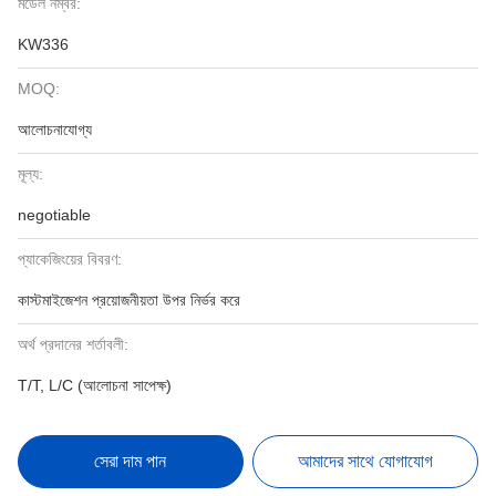
মডেল নম্বর:
KW336
MOQ:
আলোচনাযোগ্য
মূল্য:
negotiable
প্যাকেজিংয়ের বিবরণ:
কাস্টমাইজেশন প্রয়োজনীয়তা উপর নির্ভর করে
অর্থ প্রদানের শর্তাবলী:
T/T, L/C (আলোচনা সাপেক্ষ)
সেরা দাম পান
আমাদের সাথে যোগাযোগ