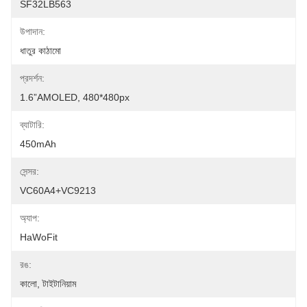
SF32LB563
উপাদান:
ধাতুর কাঠামো
প্রদর্শন:
1.6”AMOLED, 480*480px
ব্যাটারি:
450mAh
সেন্সর:
VC60A4+VC9213
অ্যাপ:
HaWoFit
রঙ:
কালো, টাইটানিয়াম