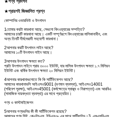
★
পণ্য প্রদর্শন
★
প্রায়শই জিজ্ঞাসিত প্রশ্ন
কোম্পানির ওভারভিউ ও উৎপাদন
1তোমার কয়টা কারখানা আছে, সেগুলো কিংওয়্যারের সম্পত্তি?
আমাদের চারটি কারখানা আছে। একটি সম্পূর্ণরূপে কিংওয়্যারের মালিকানাধীন, এবং
অন্য তিনটি দীর্ঘমেয়াদী সহযোগী কারখানা।
2আপনার কয়টি উৎপাদন লাইন আছে?
আমাদের ১০টি উৎপাদন লাইন আছে।
3আপনার উৎপাদন ক্ষমতা কত?
প্রতি উৎপাদন লাইনে প্রায় ৩০০০ ইউনিট, যার মাসিক উৎপাদন ক্ষমতা ১.৭ মিলিয়ন
ইউনিট এবং বার্ষিক উৎপাদন ক্ষমতা ২০ মিলিয়ন ইউনিট।
4আপনার কারখানাগুলোতে কি কি সার্টিফিকেশন আছে?
আমাদের কারখানাগুলি আইএসও9001 (গুণমান ব্যবস্থা), আইএসও14001
(পরিবেশ সুরক্ষা), আইএসও45001 (কর্মক্ষেত্রে স্বাস্থ্য ও নিরাপত্তা) এবং আরবিএ
(সামাজিক দায়বদ্ধতা ব্যবস্থা) এর সাথে প্রত্যয়িত।
পণ্য ও কাস্টমাইজেশন
5আপনার পণ্যগুলির কী কী সার্টিফিকেশন রয়েছে?
আমাদের পণ্য সিই, রোএইচএস, ইউএন৩৮ এর সাথে সার্টিফাইড।3, এমএসডিএস,