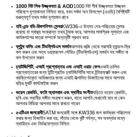
1000 নিট পিক উজ্জ্বলতা & AOD
1000 নিট শীর্ষ উজ্জ্বলতা উজ্জ্বল
পরিবেশে দৃশ্যমানতা নিশ্চিত করে, যখন সর্বদা অন ডিসপ্লে (এওডি) বৈশিষ্ট্যটি
গুরুত্বপূর্ণ তথ্য সর্বদা দৃশ্যমান রাখে
হাই-এন্ড বডি-রিকগনিশন সেন্সর
KW336-এ উন্নত দেহ-পরিচয়ের সেন্সর
রয়েছে যা স্বাস্থ্য সংক্রান্ত তথ্য ট্র্যাক করে, আপনার সামগ্রিক সুস্থতা এবং
কার্যকলাপের মাত্রা সম্পর্কে অন্তর্দৃষ্টি প্রদান করে
ব্লুটুথ কলিং এবং টিডব্লিউএস সমর্থন
আপনার কব্জি থেকে সরাসরি হ্যান্ডস-ফ্রি
কল করুন এবং সত্য ওয়্যারলেস স্টেরিও (টিডব্লিউএস) সমর্থন সহ সঙ্গীত বা
কল উপভোগ করুন
চ্যাটজিপিটি, এআই প্রশ্নোত্তর এবং এআই ওয়াচ ফেস
এআই-চালিত
প্রশ্নোত্তরের জন্য ইন্টিগ্রেটেড চ্যাটজিপিটির সাথে ইন্টারঅ্যাক্ট করুন এবং
ব্যক্তিগতকৃত অভিজ্ঞতার জন্য এআই-উত্পাদিত ডিজাইনের সাথে আপনার
ঘড়ির মুখটি কাস্টমাইজ করুন
ভয়েস রেকর্ডিং, ফটো অ্যালবাম এবং স্থানীয় সংগীত
ঘড়িতে ভয়েস রেকর্ডিং,
ছবি এবং স্থানীয় সঙ্গীত সংরক্ষণ করুন, যাতে আপনি যেখানেই যান না কেন
আপনার মিডিয়া আপনার সাথে রাখতে পারেন
৫এটিএম জলরোধী
5ATM জলরোধী সঙ্গে KW336 জল কার্যক্রম পরিচালনা
করার জন্য ডিজাইন করা হয়, সাঁতার থেকে বৃষ্টি পর্যন্ত, সব অবস্থার মধ্যে
স্থায়িত্ব এবং নির্ভরযোগ্যতা নিশ্চিত