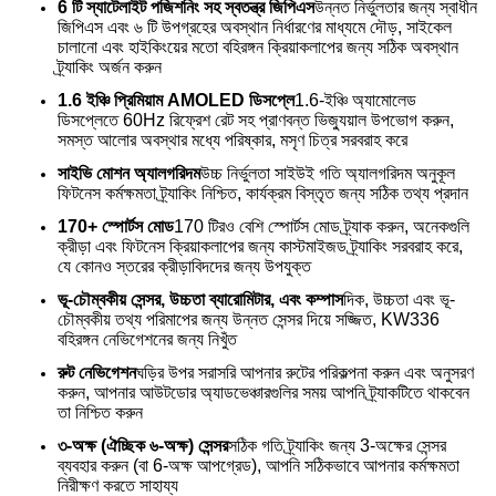
6 টি স্যাটেলাইট পজিশনিং সহ স্বতন্ত্র জিপিএস
উন্নত নির্ভুলতার জন্য স্বাধীন
জিপিএস এবং ৬ টি উপগ্রহের অবস্থান নির্ধারণের মাধ্যমে দৌড়, সাইকেল
চালানো এবং হাইকিংয়ের মতো বহিরঙ্গন ক্রিয়াকলাপের জন্য সঠিক অবস্থান
ট্র্যাকিং অর্জন করুন
1.6 ইঞ্চি প্রিমিয়াম AMOLED ডিসপ্লে
1.6-ইঞ্চি অ্যামোলেড
ডিসপ্লেতে 60Hz রিফ্রেশ রেট সহ প্রাণবন্ত ভিজ্যুয়াল উপভোগ করুন,
সমস্ত আলোর অবস্থার মধ্যে পরিষ্কার, মসৃণ চিত্র সরবরাহ করে
সাইভি মোশন অ্যালগরিদম
উচ্চ নির্ভুলতা সাইউই গতি অ্যালগরিদম অনুকূল
ফিটনেস কর্মক্ষমতা ট্র্যাকিং নিশ্চিত, কার্যক্রম বিস্তৃত জন্য সঠিক তথ্য প্রদান
170+ স্পোর্টস মোড
170 টিরও বেশি স্পোর্টস মোড ট্র্যাক করুন, অনেকগুলি
ক্রীড়া এবং ফিটনেস ক্রিয়াকলাপের জন্য কাস্টমাইজড ট্র্যাকিং সরবরাহ করে,
যে কোনও স্তরের ক্রীড়াবিদদের জন্য উপযুক্ত
ভূ-চৌম্বকীয় সেন্সর, উচ্চতা ব্যারোমিটার, এবং কম্পাস
দিক, উচ্চতা এবং ভূ-
চৌম্বকীয় তথ্য পরিমাপের জন্য উন্নত সেন্সর দিয়ে সজ্জিত, KW336
বহিরঙ্গন নেভিগেশনের জন্য নিখুঁত
রুট নেভিগেশন
ঘড়ির উপর সরাসরি আপনার রুটের পরিকল্পনা করুন এবং অনুসরণ
করুন, আপনার আউটডোর অ্যাডভেঞ্চারগুলির সময় আপনি ট্র্যাকটিতে থাকবেন
তা নিশ্চিত করুন
৩-অক্ষ (ঐচ্ছিক ৬-অক্ষ) সেন্সর
সঠিক গতি ট্র্যাকিং জন্য 3-অক্ষের সেন্সর
ব্যবহার করুন (বা 6-অক্ষ আপগ্রেড), আপনি সঠিকভাবে আপনার কর্মক্ষমতা
নিরীক্ষণ করতে সাহায্য