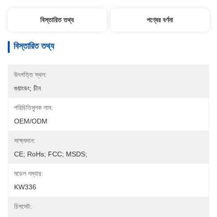
বিস্তারিত তথ্য
পণ্যের বর্ণনা
বিস্তারিত তথ্য
উৎপত্তি স্থল:
গুয়াংডং; চীন
পরিচিতিমুলক নাম:
OEM/ODM
সাক্ষ্যদান:
CE; RoHs; FCC; MSDS;
মডেল নম্বার:
KW336
চিপসেট: