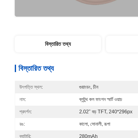
বিস্তারিত তথ্য
বিস্তারিত তথ্য
উৎপত্তি স্থল:
গুয়াংডং, চীন
নাম:
ব্লুটুথ কল ফাংশন স্মার্ট ওয়াচ
প্রদর্শন:
2.02" বড় TFT, 240*296px
রঙ:
কালো, সোনালী, রূপা
ব্যাটারি:
280mAh