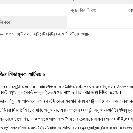
প্যাকেজিং বিবরণ:
কা
্ভর করে
 কল ফাংশন স্মার্ট ওয়াচ
, 
হার্ট রেট মনিটর সহ স্মার্ট ফিটনেস ওয়াচ
োগিতামূলক স্মার্টওয়াচ
্বিধায় ব্লুটুথ কলিং এবং একটি ঐচ্ছিক, কাস্টমাইজযোগ্য প্রার্থনা ফাংশন, উভয় উন্নত প্রয
ং একটি মসৃণ, ব্যবহারকারী-বান্ধব ইন্টারফেসের সাথে উন্নত করার জন্য নির্মিত হয়েছে।
জোড়া বাঁধুন, যা আপনাকে আপনার কব্জি থেকে সরাসরি ক্লিয়ার সাউন্ড দিয়ে কল করতে এবং 
, কিবলা দিকনির্দেশনা, তাসবিহ অনুস্মারক, এবং নামাজের সময়সূচী অনুস্মারকগুলি বৈশিষ্ট্য
ধ্যে থেকে বেছে নিন, যা আপনাকে আপনার স্মার্টওয়াচের চেহারাকে আপনার অনন্য স্টাইলের
পূর্ণ লক্ষণগুলির রিয়েল-টাইম মনিটরিং সহ আপনার স্বাস্থ্যের ঘন্টা ঘন্টা ট্র্যাক করুন, ক্রমাগত 