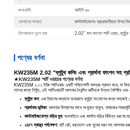
জলরোধী:
আইপি ৬৮
যোগানের ক্ষমতা:
কাস্টমাইজেশন প্রয়োজনীয়তা উপর নির
বিশেষভাবে তুলে ধরা:
2.02" কল ফাংশন স্মার্ট ওয়াচ
, 
ব্লুটুথ
পণ্যের বর্ণনা
KW235M 2.02 "ব্লুটুথ কলিং এবং প্রার্থনা ফাংশন সহ প্রতিয
★
KW235M স্মার্ট ওয়াচের পণ্যের বর্ণনা
KW235M ২.০২ ইঞ্চি স্মার্টওয়াচ একটি শক্তিশালী সমন্বয় প্রদান করে, যা বিনা দ
তাদের জন্য নিখুঁত, এই স্মার্টওয়াচটি আপনার দৈনন্দিন রুটিনকে উন্নত বৈশিষ্ট্য এব
ব্লুটুথ কল
: এক ট্যাপের মাধ্যমে অনায়াসে ব্লুটুথ সংযোগের জন্য সহজেই 
প্রার্থনার ভূমিকা
: আপনার বিশ্বাসের সাথে সংযুক্ত থাকুন, নামাজের সময়সূচী
কাস্টমাইজযোগ্য ঘড়ির মুখ
: অনলাইনে এবং কাস্টম ঘড়ির বিভিন্ন ধরণের ম
২৪/৭ স্বাস্থ্য পর্যবেক্ষণ
: হার্ট রেট, রক্তচাপ এবং ঘুমের ধরন সহ আপনার গুরুত্ব