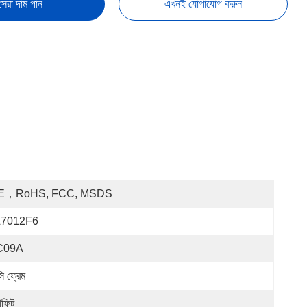
সেরা দাম পান
এখনই যোগাযোগ করুন
E，RoHS, FCC, MSDS
L7012F6
C09A
ি ফ্রেম
াফিট