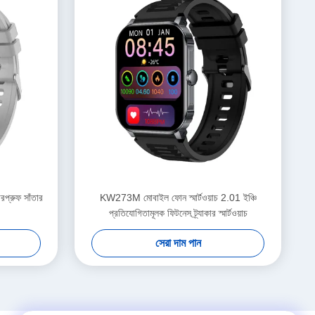
রপ্রুফ সাঁতার
KW273M মোবাইল ফোন স্মার্টওয়াচ 2.01 ইঞ্চি
প্রতিযোগিতামূলক ফিটনেস ট্র্যাকার স্মার্টওয়াচ
সেরা দাম পান