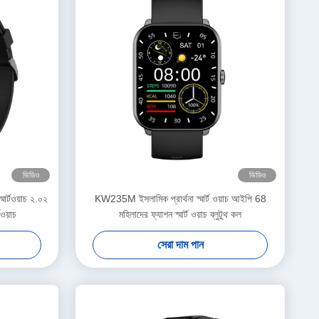
ভিডিও
ভিডিও
র্টওয়াচ ২.০২
KW235M ইসলামিক প্রার্থনা স্মার্ট ওয়াচ আইপি 68
টওয়াচ
মহিলাদের ফ্যাশন স্মার্ট ওয়াচ ব্লুটুথ কল
সেরা দাম পান