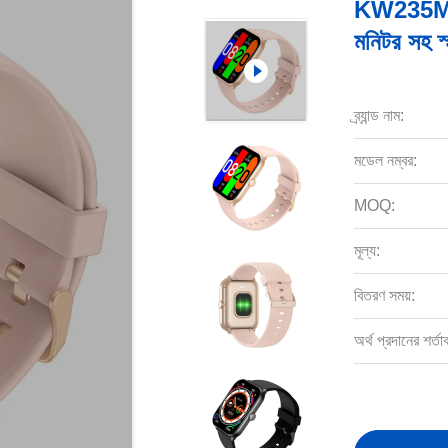
KW235M 2.02
মনিটর সহ স্ম
ব্র্যান্ড নাম:
মডেল নম্বর:
MOQ:
মূল্য:
বিতরণ সময়:
অর্থ প্রদানের শর্তা