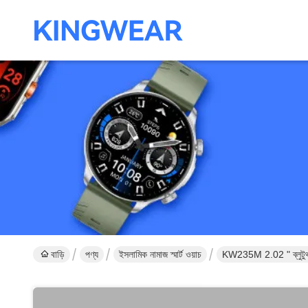
বাড়ি
পণ্য
ইসলামিক নামাজ স্মার্ট ওয়াচ
KW235M 2.02 " ব্লুটুথ কল ফ