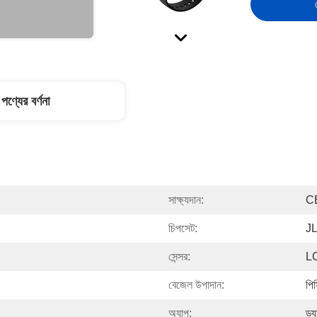
পণ্যের বর্ণনা
সাক্ষ্যদান:
C
চিপসেট:
J
সেন্সর:
L
বেজেল উপাদান:
পিস
অ্যাপ:
ড্য