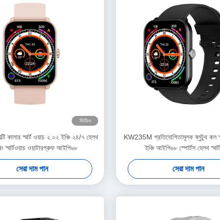
ভিডিও
 কালার স্মার্ট ওয়াচ ২.০২ ইঞ্চি ২৪/৭ হেলথ
KW235M প্রতিযোগিতামূলক ব্লুটুথ কল স্মা
িং স্মার্টওয়াচ ওয়াটারপ্রুফ আইপি৬৮
ইঞ্চি আইপি৬৮ স্পোর্টস হেলথ স্মার্
সেরা দাম পান
সেরা দাম পান