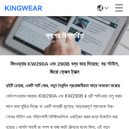
ব্লগের বিস্তারিত
কিংওয়্যার KW290A এবং 290B বন্ধ করে দিয়েছে: বড় স্টাইল,
জিরো ফ্লেক্স ট্যাক্স
দুইটি চেহারা, একটি স্মার্ট কোর, নতুন দৈনন্দিন প্রয়োজনীয়তা মাত্র অবতরণ করেছে
কে
ইনগওয়্যার আবারও KW290A এবং KW290B ¢ দুটি স্মার্টওয়াচ চালু করার
সাথে মাথা ঘুরিয়ে দিচ্ছে যা একটি সাশ্রয়ী মূল্যের, আড়ম্বরপূর্ণ প্যাকেজে উচ্চ-
শেষের স্টাইল এবং শক্তিশালী বৈশিষ্ট্যগুলিকে একত্রিত করার জন্য ডিজাইন করা
হয়েছে।আপনি সাহসী রং পপস বা সূক্ষ্ম ম্যাট টেক্সচার মধ্যে কিনা, এই নতুন