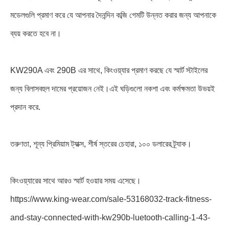
মডেলগুলি প্রমাণ করে যে আপনার দৈনন্দিন কব্জি গেমটি উন্নত করার জন্য আপনাকে
ব্যয় করতে হবে না।
KW290A এবং 290B এর সাথে, কিংওয়্যার প্রমাণ করছে যে স্মার্ট স্টাইলের
জন্য বিলাসবহুল দামের প্রয়োজন নেই।এই ঘড়িগুলো নকশা এবং কর্মক্ষমতা উভয়ই
প্রদান করে.
তরুণতা, শূন্য প্রিমিয়াম ট্যাক্স, শীর্ষ স্তরের চেহারা, ১০০ ডলারের ট্র্যাক।
কিংওয়্যারের সাথে আরও স্মার্ট হওয়ার সময় এসেছে।
https://www.king-wear.com/sale-53168032-track-fitness-
and-stay-connected-with-kw290b-luetooth-calling-1-43-