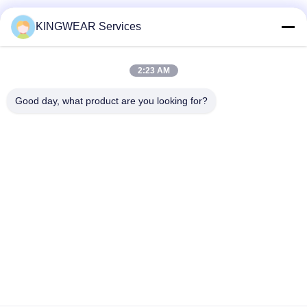
সোশ্যাল মিডিয়া
KINGWEAR Services
2:23 AM
দ্রুত যোগাযোগ
Good day, what product are you looking for?
টেলিফোন
86-0755-2357-6886
ই-মেইল
services@king-world.cn
ঠিকানা
৪১ তলা, বিল্ডিং এ, লংহুয়া ডিজিটাল ইনোভেশন সেন্টার, মিন্টান রোড ৩২৮, শেনজেন নর্থ
রেলওয়ে স্টেশন কমিউনিটি, মিনজি স্ট্রিট, লংহুয়া জেলা, শেনজেন
গোপনীয়তা নীতি
|
সাইট ম্যাপ
চীন ভালো মানের নতুন স্মার্টওয়াচ 2025 সরবরাহকারী। কপিরাইট © 2024-2026