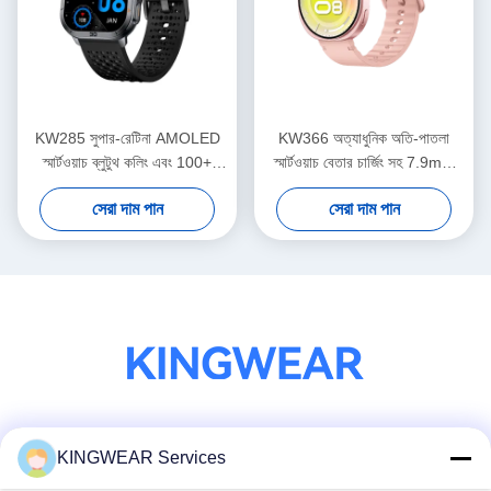
KW285 সুপার-রেটিনা AMOLED
KW366 অত্যাধুনিক অতি-পাতলা
স্মার্টওয়াচ ব্লুটুথ কলিং এবং 100+
স্মার্টওয়াচ বেতার চার্জিং সহ 7.9mm
স্পোর্টস মোড সহ
Featherlight ডিজাইন
সেরা দাম পান
সেরা দাম পান
সোশ্যাল মিডিয়া
KINGWEAR Services