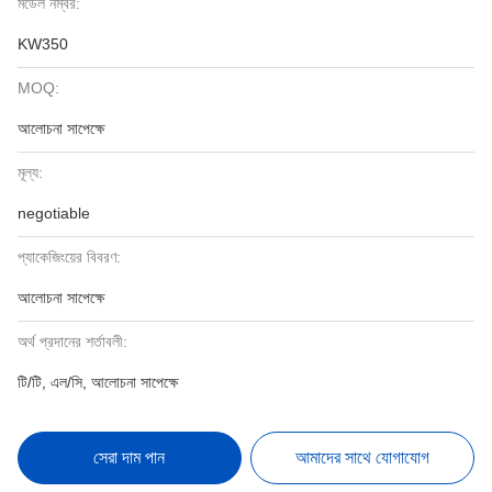
মডেল নম্বর:
KW350
MOQ:
আলোচনা সাপেক্ষে
মূল্য:
negotiable
প্যাকেজিংয়ের বিবরণ:
আলোচনা সাপেক্ষে
অর্থ প্রদানের শর্তাবলী:
টি/টি, এল/সি, আলোচনা সাপেক্ষে
সেরা দাম পান
আমাদের সাথে যোগাযোগ