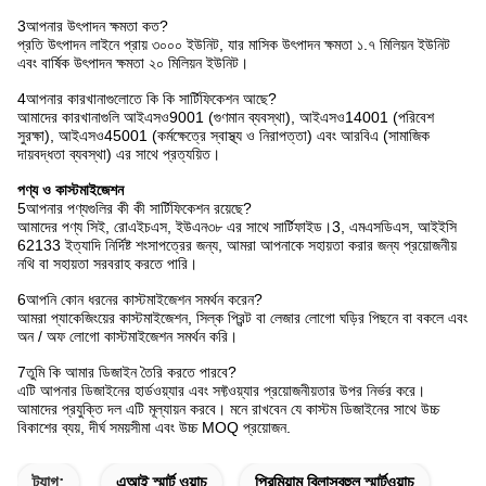
3আপনার উৎপাদন ক্ষমতা কত?
প্রতি উৎপাদন লাইনে প্রায় ৩০০০ ইউনিট, যার মাসিক উৎপাদন ক্ষমতা ১.৭ মিলিয়ন ইউনিট
এবং বার্ষিক উৎপাদন ক্ষমতা ২০ মিলিয়ন ইউনিট।
4আপনার কারখানাগুলোতে কি কি সার্টিফিকেশন আছে?
আমাদের কারখানাগুলি আইএসও9001 (গুণমান ব্যবস্থা), আইএসও14001 (পরিবেশ
সুরক্ষা), আইএসও45001 (কর্মক্ষেত্রে স্বাস্থ্য ও নিরাপত্তা) এবং আরবিএ (সামাজিক
দায়বদ্ধতা ব্যবস্থা) এর সাথে প্রত্যয়িত।
পণ্য ও কাস্টমাইজেশন
5আপনার পণ্যগুলির কী কী সার্টিফিকেশন রয়েছে?
আমাদের পণ্য সিই, রোএইচএস, ইউএন৩৮ এর সাথে সার্টিফাইড।3, এমএসডিএস, আইইসি
62133 ইত্যাদি নির্দিষ্ট শংসাপত্রের জন্য, আমরা আপনাকে সহায়তা করার জন্য প্রয়োজনীয়
নথি বা সহায়তা সরবরাহ করতে পারি।
6আপনি কোন ধরনের কাস্টমাইজেশন সমর্থন করেন?
আমরা প্যাকেজিংয়ের কাস্টমাইজেশন, সিল্ক প্রিন্ট বা লেজার লোগো ঘড়ির পিছনে বা বকলে এবং
অন / অফ লোগো কাস্টমাইজেশন সমর্থন করি।
7তুমি কি আমার ডিজাইন তৈরি করতে পারবে?
এটি আপনার ডিজাইনের হার্ডওয়্যার এবং সফ্টওয়্যার প্রয়োজনীয়তার উপর নির্ভর করে।
আমাদের প্রযুক্তি দল এটি মূল্যায়ন করবে। মনে রাখবেন যে কাস্টম ডিজাইনের সাথে উচ্চ
বিকাশের ব্যয়, দীর্ঘ সময়সীমা এবং উচ্চ MOQ প্রয়োজন.
ট্যাগ:
এআই স্মার্ট ওয়াচ
প্রিমিয়াম বিলাসবহুল স্মার্টওয়াচ