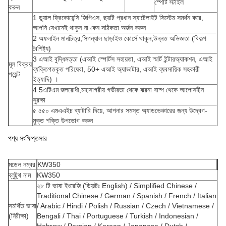
স্পোর্ট স্টাইল
করুন
1 ডুয়াল ফ্রিকোয়েন্সি জিপিএস, ছয়টি প্রধান স্যাটেলাইট সিস্টেম সমর্থন করে,
আপনি যেখানেই থাকুন না কেন সঠিকতা অর্জন করুন
2 অফলাইন মানচিত্র,সিগন্যাল ছাড়াইও কোর্সে থাকুন,উন্নত অভিজ্ঞতা (বিকল্প
বৈশিষ্ট্য)
3 এআই বুদ্ধিমত্তা (এআই স্পোর্টস সহায়তা, এআই স্মার্ট ইন্টারঅ্যাকশন, এআই
মূল বিক্রয়
ব্যক্তিগতকৃত পরিষেবা, 50+ এআই অ্যাভাটার, এআই ব্যবসায়িক সহকারী
পয়েন্ট
ইত্যাদি) ।
4 5এটিএম জলরোধী,মহাসাগরীয় গভীরতা থেকে ঝরনা বাষ্প থেকে আপোসহীন
সুরক্ষা
৫ ৫৫০ এমএএইচ ব্যাটারি দিয়ে, আপনার সমস্ত অ্যাডভেঞ্চারের জন্য উদ্বেগ-
মুক্ত শক্তি উপভোগ করুন
পণ্য সংক্ষিপ্তসার
মডেল নম্বর
KW350
ব্লুটুথ নাম
KW350
২৮ টি ভাষা ইংরেজি (ডিফল্টঃ English) / Simplified Chinese /
Traditional Chinese / German / Spanish / French / Italian
সমর্থিত ভাষা
/ Arabic / Hindi / Polish / Russian / Czech / Vietnamese /
(নিরীক্ষা)
Bengali / Thai / Portuguese / Turkish / Indonesian /