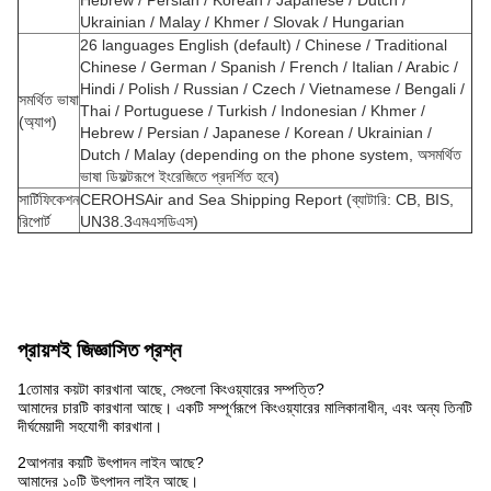
Hebrew / Persian / Korean / Japanese / Dutch /
Ukrainian / Malay / Khmer / Slovak / Hungarian
26 languages ​​English (default) / Chinese / Traditional
Chinese / German / Spanish / French / Italian / Arabic /
Hindi / Polish / Russian / Czech / Vietnamese / Bengali /
সমর্থিত ভাষা
Thai / Portuguese / Turkish / Indonesian / Khmer /
(অ্যাপ)
Hebrew / Persian / Japanese / Korean / Ukrainian /
Dutch / Malay (depending on the phone system, অসমর্থিত
ভাষা ডিফল্টরূপে ইংরেজিতে প্রদর্শিত হবে)
সার্টিফিকেশন
CEROHSAir and Sea Shipping Report (ব্যাটারি: CB, BIS,
রিপোর্ট
UN38.3এমএসডিএস)
প্রায়শই জিজ্ঞাসিত প্রশ্ন
1তোমার কয়টা কারখানা আছে, সেগুলো কিংওয়্যারের সম্পত্তি?
আমাদের চারটি কারখানা আছে। একটি সম্পূর্ণরূপে কিংওয়্যারের মালিকানাধীন, এবং অন্য তিনটি
দীর্ঘমেয়াদী সহযোগী কারখানা।
2আপনার কয়টি উৎপাদন লাইন আছে?
আমাদের ১০টি উৎপাদন লাইন আছে।