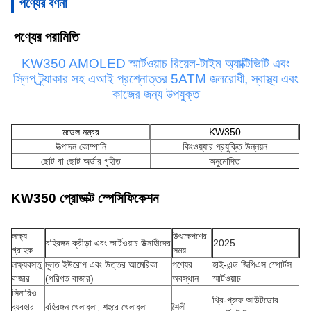
পণ্যের বর্ণনা
পণ্যের পরামিতি
KW350 AMOLED স্মার্টওয়াচ রিয়েল-টাইম অ্যাক্টিভিটি এবং
স্লিপ ট্র্যাকার সহ এআই প্রশ্নোত্তর 5ATM জলরোধী, স্বাস্থ্য এবং
কাজের জন্য উপযুক্ত
মডেল নম্বর
KW350
উত্পাদন কোম্পানি
কিংওয়্যার প্রযুক্তি উন্নয়ন
ছোট বা ছোট অর্ডার গৃহীত
অনুমোদিত
KW350 প্রোডাক্ট স্পেসিফিকেশন
লক্ষ্য
উৎক্ষেপণের
বহিরঙ্গন ক্রীড়া এবং স্মার্টওয়াচ উত্সাহীদের
2025
গ্রাহক
সময়
লক্ষ্যবস্তু
মূলত ইউরোপ এবং উত্তর আমেরিকা
পণ্যের
হাই-এন্ড জিপিএস স্পোর্টস
বাজার
(পরিণত বাজার)
অবস্থান
স্মার্টওয়াচ
সিনারিও
থ্রি-প্রুফ আউটডোর
ব্যবহার
বহিরঙ্গন খেলাধুলা, শহুরে খেলাধুলা
শৈলী