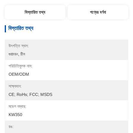
বিস্তারিত তথ্য
পণ্যের বর্ণনা
বিস্তারিত তথ্য
উৎপত্তি স্থল:
গুয়াংডং, চীন
পরিচিতিমুলক নাম:
OEM/ODM
সাক্ষ্যদান:
CE; RoHs; FCC; MSDS
মডেল নম্বার:
KW350
রঙ: