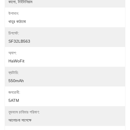
কালো, টাইটানিয়াম
উপাদান:
ধাতুর কাঠামো
চিপসেট:
SF32LB563
অ্যাপ:
HaWoFit
ব্যাটারি:
550mAh
জলরোধী:
5ATM
ন্যূনতম চাহিদার পরিমাণ:
আলোচনা সাপেক্ষে